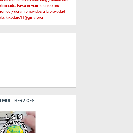
eliminado, Favor enviarme un correo
trónico y serán removidos a la brevedad
ble. kikoduro11@gmail.com
 MULTISERVICES