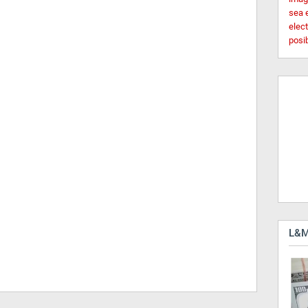
sea 
elec
posi
L&M