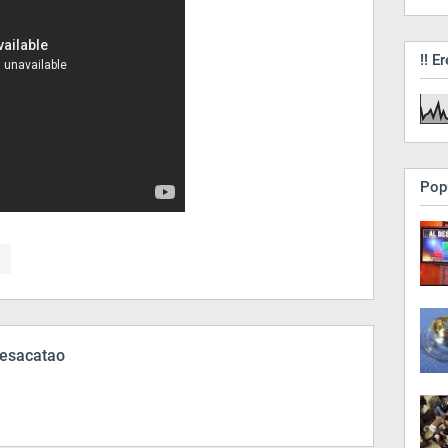
!! Er
Pop
esacatao