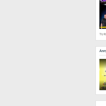
TU R
Anny