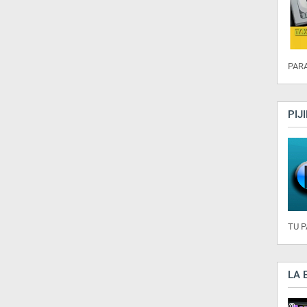
PARA
PIJ
TU 
LA 