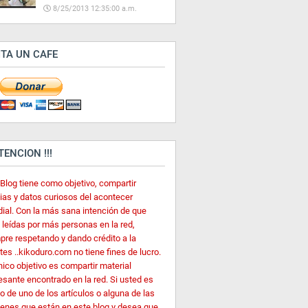
8/25/2013 12:35:00 a.m.
ITA UN CAFE
ATENCION !!!
 Blog tiene como objetivo, compartir
cias y datos curiosos del acontecer
ial. Con la más sana intención de que
 leídas por más personas en la red,
pre respetando y dando crédito a la
es ..kikoduro.com no tiene fines de lucro.
nico objetivo es compartir material
esante encontrado en la red. Si usted es
o de uno de los artículos o alguna de las
enes que están en este blog y desea que