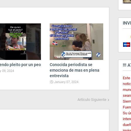
INV
endo pleito por un peo
Conocida periodista se
!!! 
emociona de mas en plena
 09, 2024
entrevista
Este
January 07, 2024
noti
mund
sean
Artículo Siguiente
Siem
Fuent
Su ú
inter
dueñ
imág