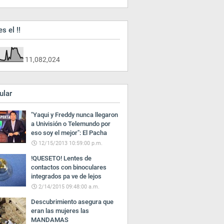
es el !!
11,082,024
ular
"Yaqui y Freddy nunca llegaron
a Univisión o Telemundo por
eso soy el mejor": El Pacha
12/15/2013 10:59:00 p.m.
!QUESETO! Lentes de
contactos con binoculares
integrados pa ve de lejos
2/14/2015 09:48:00 a.m.
Descubrimiento asegura que
eran las mujeres las
MANDAMAS