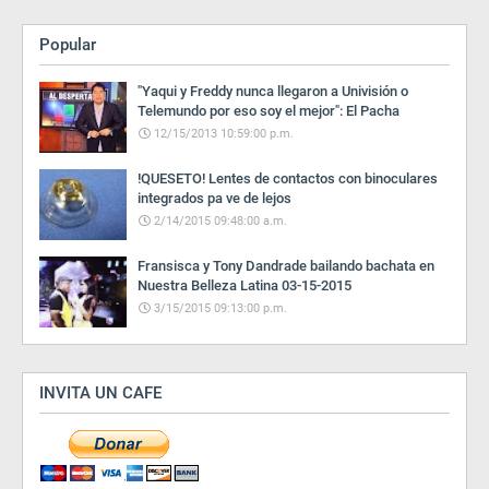
Popular
"Yaqui y Freddy nunca llegaron a Univisión o
Telemundo por eso soy el mejor": El Pacha
12/15/2013 10:59:00 p.m.
!QUESETO! Lentes de contactos con binoculares
integrados pa ve de lejos
2/14/2015 09:48:00 a.m.
Fransisca y Tony Dandrade bailando bachata en
Nuestra Belleza Latina 03-15-2015
3/15/2015 09:13:00 p.m.
INVITA UN CAFE